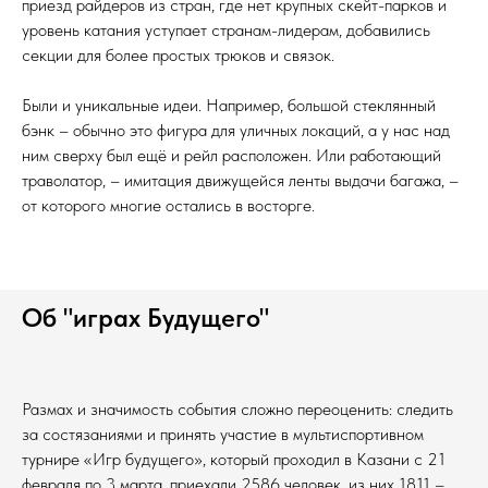
приезд райдеров из стран, где нет крупных скейт-парков и
уровень катания уступает странам-лидерам, добавились
секции для более простых трюков и связок.
Были и уникальные идеи. Например, большой стеклянный
бэнк – обычно это фигура для уличных локаций, а у нас над
ним сверху был ещё и рейл расположен. Или работающий
траволатор, – имитация движущейся ленты выдачи багажа, –
от которого многие остались в восторге.
Об "играх Будущего"
Размах и значимость события сложно переоценить: следить
за состязаниями и принять участие в мультиспортивном
турнире «Игр будущего», который проходил в Казани с 21
февраля по 3 марта, приехали 2586 человек, из них 1811 –